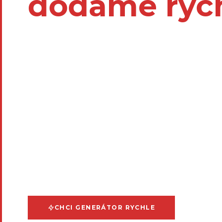
dodáme rych
Když je potř
navrhneme 
řešení.
Dodáváme průmyslové generátory pro záložní
napájení. Vyberete si cestu, která dává smysl
dodávky dostupné jednotky až po individuáln
podle vašeho projektu.
CHCI GENERÁTOR RYCHLE
CHCI 