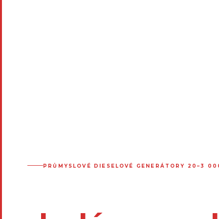
PRŮMYSLOVÉ DIESELOVÉ GENERÁTORY 20–3 00
Když hoří te