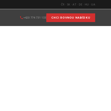
ČR · SK · AT · DE · HU · UA
+420 774 731 133
CHCI ROVNOU NABÍDKU