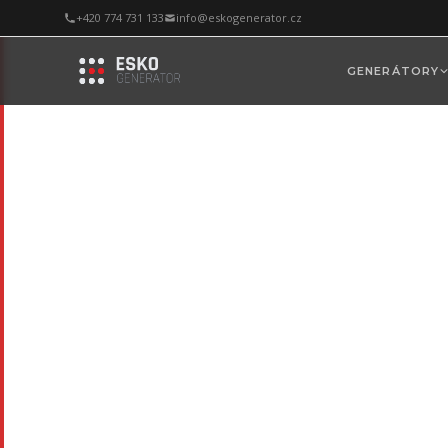
+420 774 731 133
info@eskogenerator.cz
GENERÁTORY