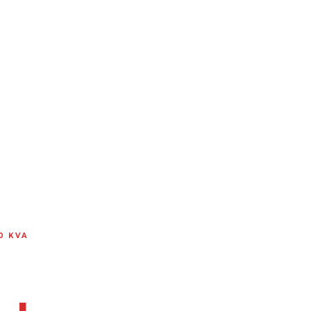
0 KVA
rmín,